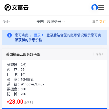
美国 · 云服务器
返回
清单
(0个)
您可点此 ，
登录
登录后结合您的账号情况展示您可实
际获得的优惠价格
美国精品云服务器-A型
库存1
处理器：2核
内 存：2G
I P：1个
带 宽：10M峰值
系 统：Windows/Linux
数据盘：50G
防 御：20G
28.00
¥
起/ 月