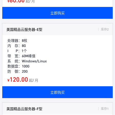
¥
起/ 月
立即购买
美国精品云服务器-E型
库存2
处理器：8核
内 存：8G
I P：1个
带 宽：60M峰值
系 统：Windows/Linux
数据盘：100G
防 御：20G
120.00
¥
起/ 月
立即购买
美国精品云服务器-F型
库存1