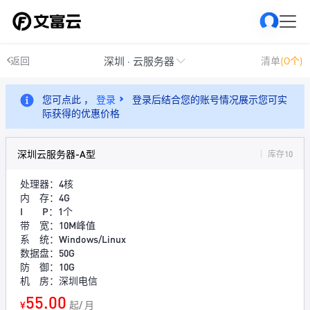
深圳 · 云服务器
返回
清单
(0个)
您可点此 ，
登录
登录后结合您的账号情况展示您可实
际获得的优惠价格
深圳云服务器-A型
库存10
处理器：4核
内 存：4G
I P：1个
带 宽：10M峰值
系 统：Windows/Linux
数据盘：50G
防 御：10G
机 房：深圳电信
55.00
¥
起/ 月