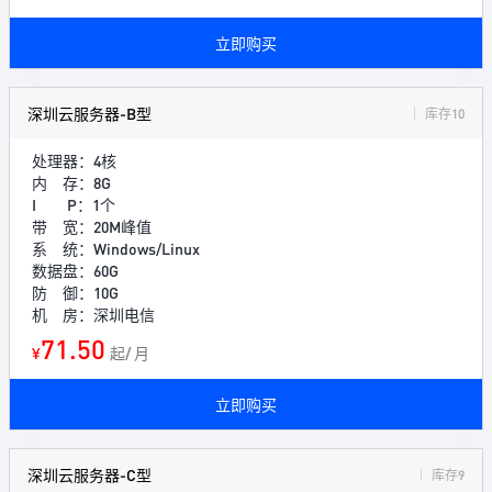
立即购买
深圳云服务器-B型
库存10
处理器：4核
内 存：8G
I P：1个
带 宽：20M峰值
系 统：Windows/Linux
数据盘：60G
防 御：10G
机 房：深圳电信
71.50
¥
起/ 月
立即购买
深圳云服务器-C型
库存9