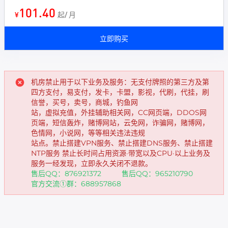
101.40
¥
起/ 月
立即购买
机房禁止用于以下业务及服务：无支付牌照的第三方及第
四方支付，易支付，发卡，卡盟，影视，代刷，代挂，刷
信誉，买号，卖号，商城，钓鱼网
站，虚拟充值，外挂辅助相关网，CC网页端，DDOS网
页端，短信轰炸，赌博网站，云免网，诈骗网，赌博网，
色情网，小说网，等等相关违法违规
站点。禁止搭建VPN服务、禁止搭建DNS服务、禁止搭建
NTP服务 禁止长时间占用资源·带宽以及CPU·以上业务及
服务一经发现，立即永久关闭不退款。
售后QQ：876921372 售后QQ：965210790
官方交流①群：688957868