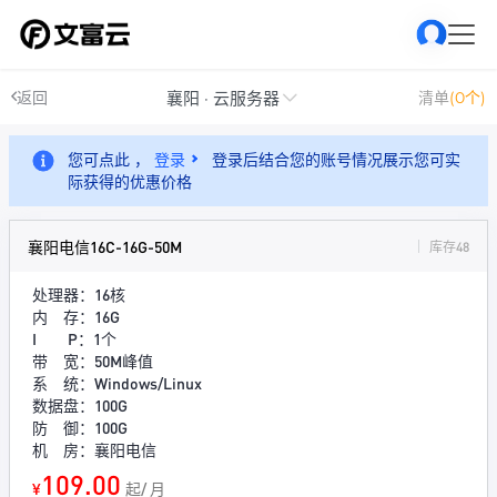
襄阳 · 云服务器
返回
清单
(0个)
您可点此 ，
登录
登录后结合您的账号情况展示您可实
际获得的优惠价格
襄阳电信16C-16G-50M
库存48
处理器：16核
内 存：16G
I P：1个
带 宽：50M峰值
系 统：Windows/Linux
数据盘：100G
防 御：100G
机 房：襄阳电信
109.00
¥
起/ 月