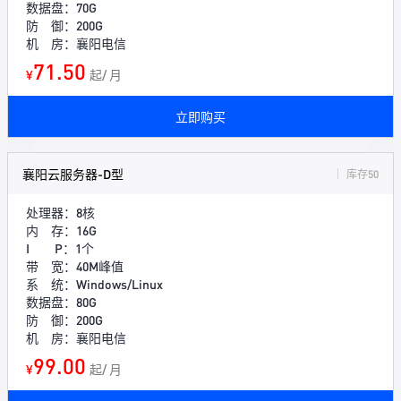
数据盘：70G
防 御：200G
机 房：襄阳电信
71.50
¥
起/ 月
立即购买
襄阳云服务器-D型
库存50
处理器：8核
内 存：16G
I P：1个
带 宽：40M峰值
系 统：Windows/Linux
数据盘：80G
防 御：200G
机 房：襄阳电信
99.00
¥
起/ 月