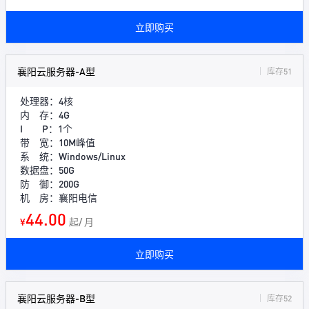
立即购买
襄阳云服务器-A型
库存51
处理器：4核
内 存：4G
I P：1个
带 宽：10M峰值
系 统：Windows/Linux
数据盘：50G
防 御：200G
机 房：襄阳电信
44.00
¥
起/ 月
立即购买
襄阳云服务器-B型
库存52