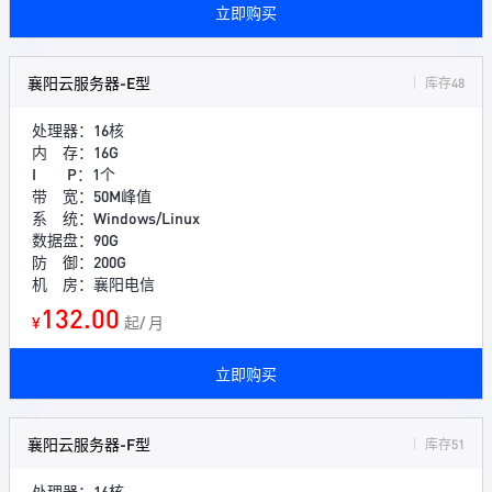
立即购买
襄阳云服务器-E型
库存48
处理器：16核
内 存：16G
I P：1个
带 宽：50M峰值
系 统：Windows/Linux
数据盘：90G
防 御：200G
机 房：襄阳电信
132.00
¥
起/ 月
立即购买
襄阳云服务器-F型
库存51
处理器：16核