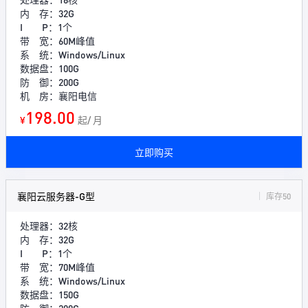
内 存：32G
I P：1个
带 宽：60M峰值
系 统：Windows/Linux
数据盘：100G
防 御：200G
机 房：襄阳电信
198.00
¥
起/ 月
立即购买
襄阳云服务器-G型
库存50
处理器：32核
内 存：32G
I P：1个
带 宽：70M峰值
系 统：Windows/Linux
数据盘：150G