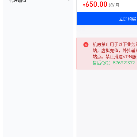
代理加盟
650.00
¥
起/ 月
立即购买
机房禁止用于以下业务
站，虚拟充值，外挂辅
站点。禁止搭建VPN服
售后QQ：8769213