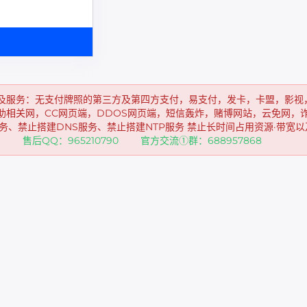
及服务：无支付牌照的第三方及第四方支付，易支付，发卡，卡盟，影视
助相关网，CC网页端，DDOS网页端，短信轰炸，赌博网站，云免网，
务、禁止搭建DNS服务、禁止搭建NTP服务 禁止长时间占用资源·带宽
72 售后QQ：965210790 官方交流①群：688957868