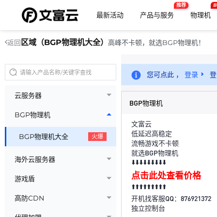
推荐
B
最新活动
产品与服务
物理机
区域（BGP物理机大全）
高峰不卡顿，就选BGP物理机！
返回
您可点此 ，
登录
登
云服务器
BGP物理机
BGP物理机
文富云
低延迟高稳定
BGP物理机大全
火爆
流畅游戏不卡顿
就选BGP物理机
海外云服务器
⬇️⬇️⬇️⬇️⬇️⬇️⬇️⬇️⬇️
点击此处查看价格
游戏盾
⬆️⬆️⬆️⬆️⬆️⬆️⬆️⬆️⬆️
高防CDN
开机找客服QQ：876921372
独立控制台