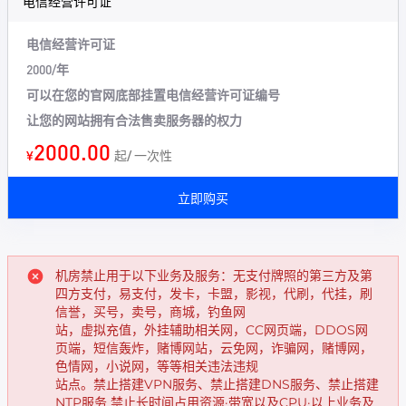
电信经营许可证
电信经营许可证
2000/年
可以在您的官网底部挂置电信经营许可证编号
让您的网站拥有合法售卖服务器的权力
2000.00
¥
起/ 一次性
立即购买
机房禁止用于以下业务及服务：无支付牌照的第三方及第
四方支付，易支付，发卡，卡盟，影视，代刷，代挂，刷
信誉，买号，卖号，商城，钓鱼网
站，虚拟充值，外挂辅助相关网，CC网页端，DDOS网
页端，短信轰炸，赌博网站，云免网，诈骗网，赌博网，
色情网，小说网，等等相关违法违规
站点。禁止搭建VPN服务、禁止搭建DNS服务、禁止搭建
NTP服务 禁止长时间占用资源·带宽以及CPU·以上业务及