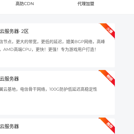
高防CDN
代理加盟
火爆
 云服务器· 2区
BG
信节点，更大的带宽，更低的延迟，媲美BGP网络，高峰
，AMD高端CPU，更快！更强！专为游戏用户打造！
畅销
· 云服务器
更多定
务器解
翼云基地，电信骨干网络，100G防护低延迟高稳定性
定
推荐
· 云服务器