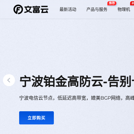
推荐
B
最新活动
产品与服务
物理机
代理加盟 - 合作共致
文富云，简单好用的
特惠活动云-低价首选
宁波铂金高防云-告别
绍兴BGP云-极速直
BGP物理机-游戏首
代理加盟 - 合作共致
文富云，简单好用的
代理专属折扣，自动开通升级，积极寻求与各行各业的
为您提供优质设备、专业售后、金盾+傲盾防火墙
精选多种云服务器限时特惠，优质性能保障，助力企业
宁波电信云节点，低延迟高带宽，媲美BGP网络，高
绍兴BGP多线接入，高防御BGP线路，智能优化网
低延迟，高稳定，流畅游戏不卡顿就选BGP物理机！
代理专属折扣，自动开通升级，积极寻求与各行各业的
为您提供优质设备、专业售后、金盾+傲盾防火墙
立即加入
立即选购
立即选购
立即购买
立即抢购
立即提速
立即加入
立即选购