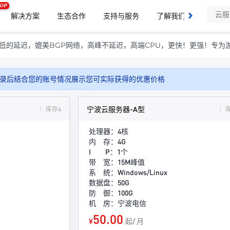
GP
解决方案
生态合作
支持与服务
了解我们
低的延迟，媲美BGP网络，高峰不延迟，高端CPU，更快！更强！专为
录后结合您的账号情况展示您可实际获得的优惠价格
宁波云服务器-A型
库存4
处理器：4核
内 存：4G
I P：1个
带 宽：15M峰值
系 统：Windows/Linux
数据盘：50G
防 御：100G
机 房：宁波电信
50.00
¥
起/ 月