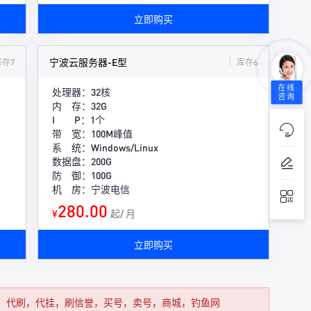
立即购买
宁波云服务器-E型
库存7
库存6
在线
处理器：32核
咨询
内 存：32G
I P：1个
带 宽：100M峰值
系 统：Windows/Linux
数据盘：200G
防 御：100G
机 房：宁波电信
280.00
¥
起/ 月
立即购买
，代刷，代挂，刷信誉，买号，卖号，商城，钓鱼网