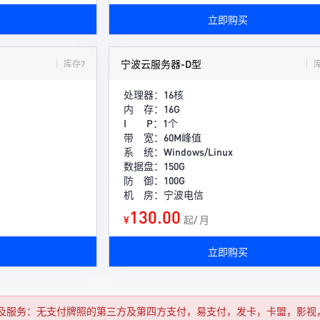
立即购买
宁波云服务器-D型
库存7
处理器：16核
内 存：16G
I P：1个
带 宽：60M峰值
系 统：Windows/Linux
数据盘：150G
防 御：100G
机 房：宁波电信
130.00
¥
起/ 月
立即购买
及服务：无支付牌照的第三方及第四方支付，易支付，发卡，卡盟，影视