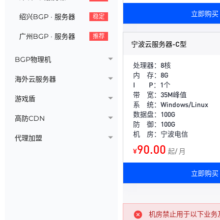
立即购买
绍兴BGP · 服务器
稳定
广州BGP · 服务器
推荐
宁波云服务器-C型
BGP物理机
处理器：8核
内 存：8G
海外云服务器
I P：1个
带 宽：35M峰值
游戏盾
系 统：Windows/Linux
数据盘：100G
高防CDN
防 御：100G
机 房：宁波电信
代理加盟
90.00
¥
起/ 月
立即购买
机房禁止用于以下业务