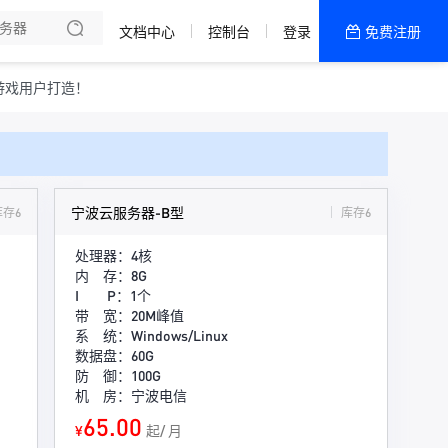
文档中心
控制台
登录
免费注册
全部产品
新闻资讯
帮助文档
游戏用户打造！
热销推荐
宁波云服务器-B型
库存6
库存6
处理器：4核
内 存：8G
I P：1个
带 宽：20M峰值
系 统：Windows/Linux
数据盘：60G
防 御：100G
机 房：宁波电信
65.00
¥
起/ 月