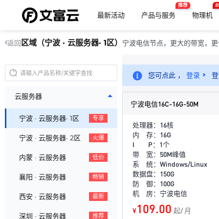
推荐
B
最新活动
产品与服务
物理机
区域（宁波 · 云服务器· 1区）
宁波电信节点，更大的带宽，更
返回
您可点此 ，
登录
登
云服务器
宁波电信16C-16G-50M
宁波 · 云服务器· 1区
专享
处理器：16核
内 存：16G
宁波 · 云服务器· 2区
火爆
I P：1个
带 宽：50M峰值
内蒙 · 云服务器
低价
系 统：Windows/Linux
数据盘：150G
襄阳 · 云服务器
畅销
防 御：100G
机 房：宁波电信
西安 · 云服务器
最新
109.00
¥
起/ 月
深圳 · 云服务器
推荐